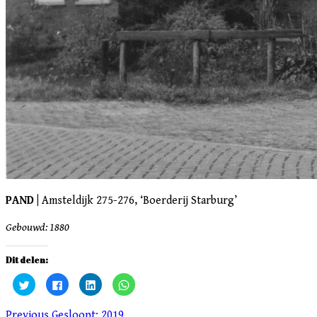
PAND |
Amsteldijk 275-276, ‘Boerderij Starburg’
.
Gebouwd: 1880
Dit delen:
Klik
Klik
Klik
Klik
om
om
om
om
te
te
op
te
delen
delen
LinkedIn
delen
Previous
Gesloopt: 2019
met
op
te
op